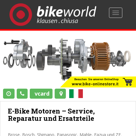
TOGGLE 
vcard
E-Bike Motoren – Service,
Reparatur und Ersatzteile
Brose, Bosch, Shimano, Panasonic, Mahle, Fazua und ZF.